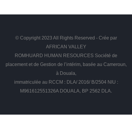
© Copyright 2023 All Rights Reserved - Crée par
AFRICAN VALLEY
ROMHUARD HUMAN RESOURCES Société de
placement et de Gestion de l’intérim, basée au Cameroun,
à Douala,
immatriculée au RCCM : DLA/ 2016/ B/2504 NIU :
M961612551326A DOUALA, BP 2562 DLA.
Rechercher Étiquettes...